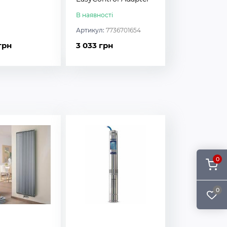
В наявності
Артикул:
7736701654
грн
3 033 грн
0
0