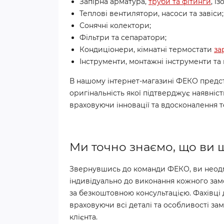
Запірна арматура,
труби та фітинги
, із
Теплові вентилятори, насоси та завіси;
Сонячні колектори;
Фільтри та сепаратори;
Кондиціонери, кімнатні термостати
за
Інструменти, монтажні інструменти та
В нашому інтернет-магазині ФЕКО предст
оригінальність якої підтверджує наявніс
враховуючи інновації та вдосконалення т
Ми точно знаємо, що ви ш
Звернувшись до команди ФЕКО, ви неодмі
індивідуально до виконання кожного зам
за безкоштовною консультацією. Фахівці 
враховуючи всі деталі та особливості з
клієнта.