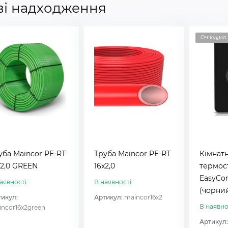
ві надходження
Очікуємо
уба Maincor PE-RT
Труба Maincor PE-RT
Кімнат
x2,0 GREEN
16x2,0
термос
EasyCon
аявності
В наявності
(чорни
икул:
Артикул:
maincor16x2
В наявно
ncor16x2green
Артикул