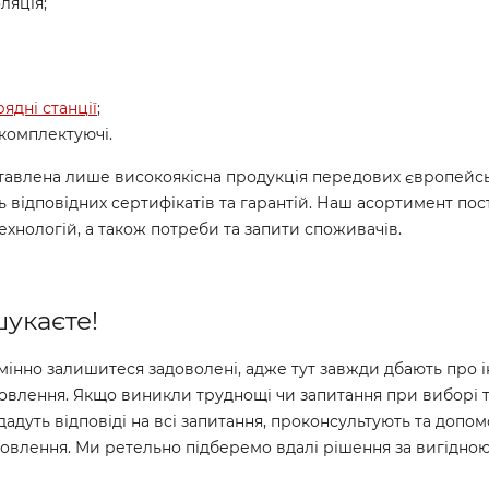
оляція;
рядні станції
;
 комплектуючі.
авлена лише високоякісна продукція передових європейськ
ть відповідних сертифікатів та гарантій. Наш асортимент по
ехнологій, а також потреби та запити споживачів.
укаєте!
нно залишитеся задоволені, адже тут завжди дбають про інт
овлення. Якщо виникли труднощі чи запитання при виборі 
дадуть відповіді на всі запитання, проконсультують та доп
амовлення. Ми ретельно підберемо вдалі рішення за вигідно