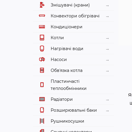
Змішувачі (крани)
Конвектори обігрівачі
Кондиціонери
Котли
Нагрівачі води
Насоси
Обвʼязка котла
Пластинчасті
теплообмінники
Я
Радіатори
Розширювальні баки
Рушникосушки
Сонячні колектори