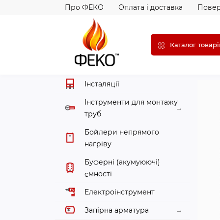
Про ФЕКО
Оплата і доставка
Повер
Каталог товарі
Інсталяції
Інструменти для монтажу
труб
Бойлери непрямого
нагріву
Буферні (акумуюючі)
ємності
Електроінструмент
Запірна арматура