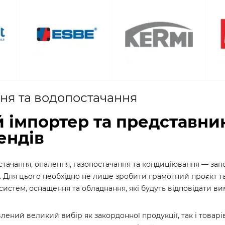
ня та водопостачання
 імпортер та представни
ендів
тачання, опалення, газопостачання та кондиціювання — запо
ь. Для цього необхідно не лише зробити грамотний проєкт 
истем, оснащення та обладнання, які будуть відповідати ви
лений великий вибір як закордонної продукції, так і товар