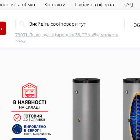
нення та обмін
Контакти
Публічна оферта
FAQ
06
в
79071, Львів, вул. Щирецька 36, ТВК «Будмаркет»
№42