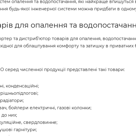
стем опалення та водопостачання, які найкраще впишуться 
ання будь-якої інженерної системи можна придбати в одному
рів для опалення та водопостачан
ртер та дистриб'ютор товарів для опалення, водопостачан
ідної для облаштування комфорту та затишку в приватних б
О серед численної продукції представлені такі товари:
і, конденсаційні;
трішньопідлогові;
 радіатори;
ач, бойлери електричні, газові колонки;
до них;
уляційне, свердловинне;
ушові гарнітури;