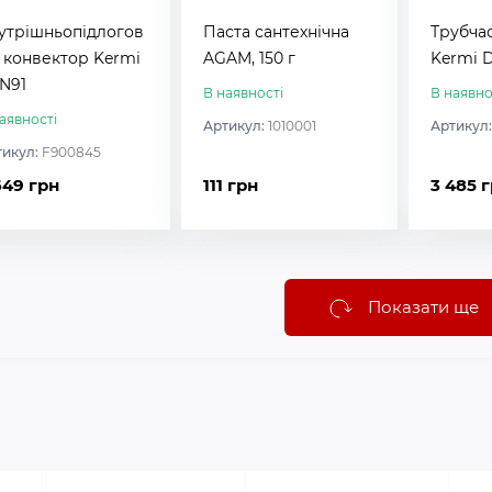
утрішньопідлогов
Паста сантехнічна
Трубчас
 конвектор Kermi
AGAM, 150 г
Kermi D
N91
В наявності
В наявно
аявності
Артикул:
1010001
Артикул
тикул:
F900845
649 грн
111 грн
3 485 
Показати ще