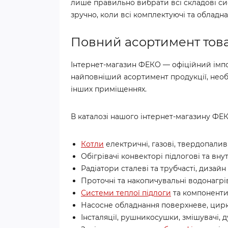
лише правильно вибрати всі складові си
зручно, коли всі комплектуючі та обладн
Повний асортимент това
Інтернет-магазин ФЕКО — офіційний імпо
найповніший асортимент продукції, необх
інших приміщеннях.
В каталозі нашого інтернет-магазину ФЕК
Котли
електричні, газові, твердопаливн
Обігрівачі конвекторі підлогові та вну
Радіатори сталеві та трубчасті, дизайн
Проточні та накопичувальні водонагрів
Системи теплої підлоги
та компоненти 
Насосне обладнання поверхневе, цирк
Інсталяції, рушникосушки, змішувачі, д