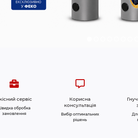
кісний сервіс
Корисна
Гнуч
консультація
Швидка обробка
замовлення
Вибір оптимальних
Дл
рішень