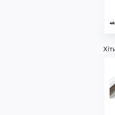
46
Хіт