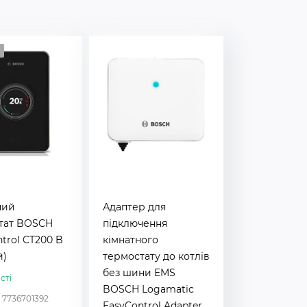
ний
Адаптер для
тат BOSCH
підключення
trol CT200 B
кімнатного
й)
термостату до котлів
без шини EMS
сті
BOSCH Logamatic
:
7736701392
EasyControl Adapter