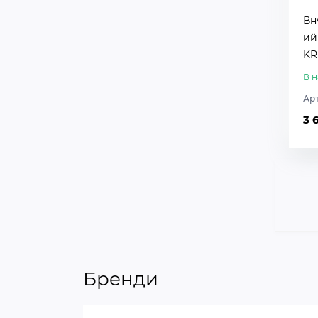
Вн
ий
KR
В н
Ар
3 
Бренди