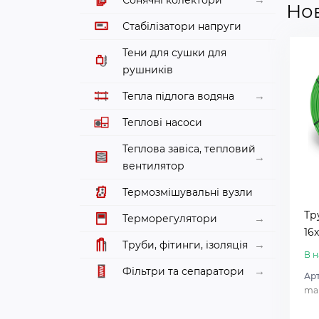
Но
Стабілізатори напруги
Тени для сушки для
рушників
Тепла підлога водяна
Теплові насоси
Теплова завіса, тепловий
вентилятор
Термозмішувальні вузли
Тр
Терморегулятори
16
Труби, фітинги, ізоляція
В н
Фільтри та сепаратори
Арт
mai