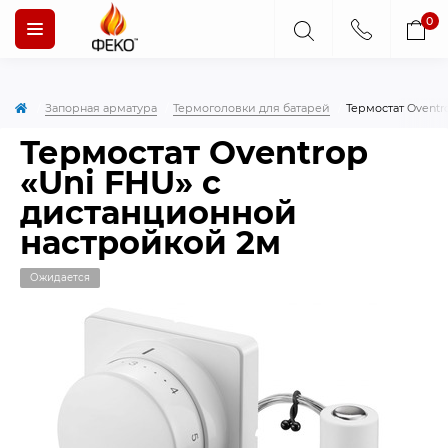
0
Запорная арматура
Термоголовки для батарей
Термостат Oventr
Термостат Oventrop
«Uni FHU» с
дистанционной
настройкой 2м
Ожидается