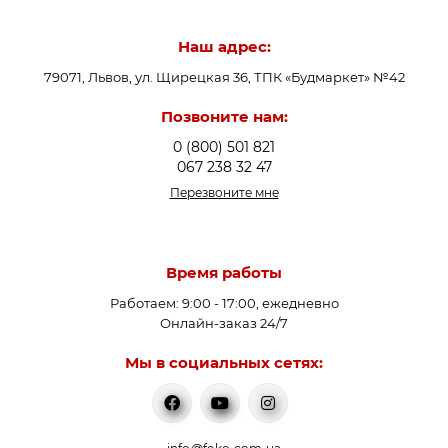
положительное влияние на работу отопительного
оборудования и на всю систему в целом. Они создают
Наш адрес:
защиту системы отопления от резких колебаний
79071, Львов, ул. Щирецкая 36, ТПК «Будмаркет» №42
температуры, обеспечивают максимально комфортную
температуру обогрева в помещениях, увеличивают
Позвоните нам:
продолжительность эксплуатации оборудования и
0 (800) 501 821
снижаются затраты на отопление.
067 238 32 47
Перезвоните мне
Предназначены термостатические клапаны в системах
отопления для выполнения следующих важных
моментов:
Время работы
Работаем: 9:00 - 17:00, ежедневно
Подает в контуры отопления радиаторами и в сеть
Онлайн-заказ 24/7
теплого пола теплоноситель с комфортной
Мы в социальных сетях:
постоянной температурой;
Регулирует температуру теплоносителя в обратном
трубопроводе, чтобы защитить узлы котла от
появления конденсата, перебоев в работе и