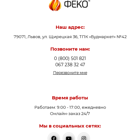
Применение термоклапанов оказывает
положительное влияние на работу отопительного
оборудования и на всю систему в целом. Они создают
Наш адрес:
защиту системы отопления от резких колебаний
79071, Львов, ул. Щирецкая 36, ТПК «Будмаркет» №42
температуры, обеспечивают максимально комфортную
температуру обогрева в помещениях, увеличивают
Позвоните нам:
продолжительность эксплуатации оборудования и
0 (800) 501 821
снижаются затраты на отопление.
067 238 32 47
Перезвоните мне
Предназначены термостатические клапаны в системах
отопления для выполнения следующих важных
моментов:
Время работы
Работаем: 9:00 - 17:00, ежедневно
Подает в контуры отопления радиаторами и в сеть
Онлайн-заказ 24/7
теплого пола теплоноситель с комфортной
Мы в социальных сетях:
постоянной температурой;
Регулирует температуру теплоносителя в обратном