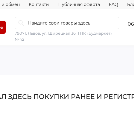
 и обмен
Контакты
Публичная оферта
FAQ
Бл
06
ов
79071, Львов, ул. Щирецкая 36, ТПК «Будмаркет»
№42
Л ЗДЕСЬ ПОКУПКИ РАНЕЕ И РЕГИС